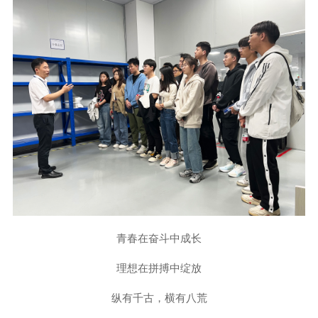
青春在奋斗中成长
理想在拼搏中绽放
纵有千古，横有八荒