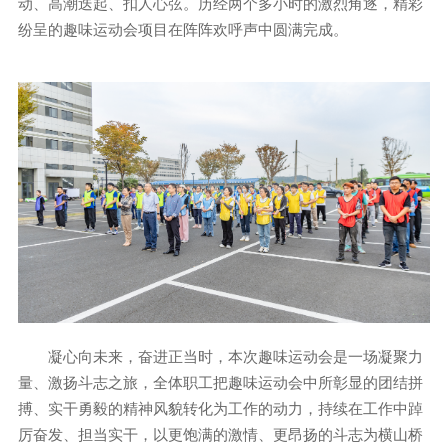
动、高潮迭起、扣人心弦。历经两个多小时的激烈角逐，精彩
纷呈的趣味运动会项目在阵阵欢呼声中圆满完成。
凝心向未来，奋进正当时，本次趣味运动会是一场凝聚力
量、激扬斗志之旅，全体职工把趣味运动会中所彰显的团结拼
搏、实干勇毅的精神风貌转化为工作的动力，持续在工作中踔
厉奋发、担当实干，以更饱满的激情、更昂扬的斗志为横山桥