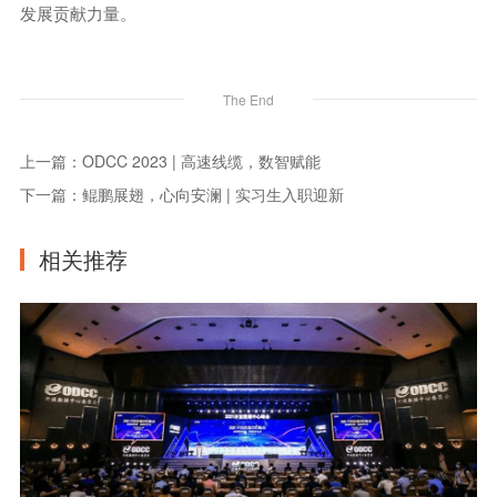
发展贡献力量。
The End
上一篇：ODCC 2023 | 高速线缆，数智赋能
下一篇：鲲鹏展翅，心向安澜 | 实习生入职迎新
相关推荐