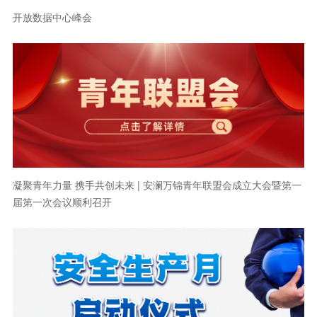
开放数据中心峰会
凝聚青年力量 携手共创未来 | 安澜万锦青年联盟会成立大会暨第一
届第一次会议顺利召开