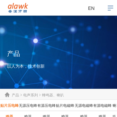
EN
产品
以人为本，技术创新
>
>
产品
电声系列
蜂鸣器、喇叭
贴片压电蜂
无源压电蜂
有源压电蜂
贴片电磁蜂
无源电磁蜂
有源电磁蜂
喇
鸣器
鸣器
鸣器
鸣器
鸣器
鸣器
叭